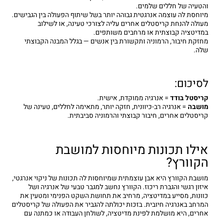
והטעיה של חללים שלמים.
מיוחסת לה עוצמה אנרגטית גבוהה יותר בשל שיתוף הפעולה בין הגבישים.
מעולה להנחת קריסטלים אחרים עליה לצורכי טעינה, או לשילוב
במדיטציה קבוצתית או מרחבים משותפים.
מחזקת חיבור, הרמוניה ותקשורת בין אנשים — בגלל המבנה הקבוצתי
שלה.
לסיכום:
קריסטל בודד
= אנרגיה ממוקדת, אישית.
מושבה
= אנרגיה רב-כיוונית, חזקה יותר, מתאימה לחללים, טעינה של
קריסטלים אחרים, חיבור קבוצתי והרמוניה סביבתית.
אילו תכונות מיוחסות למושבת
הקוורץ?
מושבת הקוורץ היא אבן עוצמתית שמיוחסות לה תכונות של ניקוי אנרגטי,
איזון רגשי והגברת ריכוז. הקוורץ נחשב למגבר טבעי של אנרגיה ושל
כוונות, מסייע במדיטציה, מרחיב את תחושת השקט הפנימי ומטעין את
המרחב באנרגיה חיובית. בזכות יכולתה להגביר את הפעולה של קריסטלים
אחרים, היא מושלמת לפינת מדיטציה, לשולחן העבודה או כמתנה עם