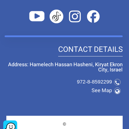
CONTACT DETAILS
Address: Hamelech Hassan Hasheni, Kiryat Ekron
City, Israel
972-8-8592299
See Map
©