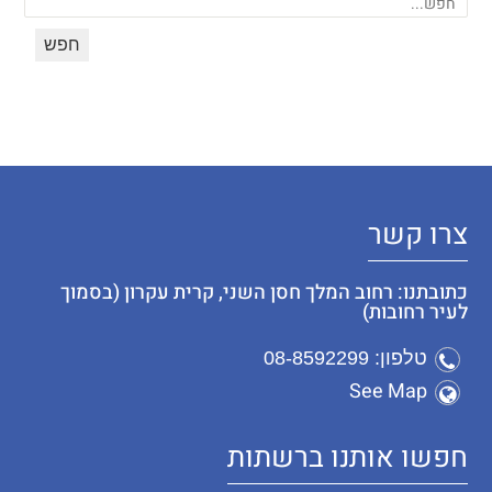
צרו קשר
כתובתנו: רחוב המלך חסן השני, קרית עקרון (בסמוך
לעיר רחובות)
טלפון: 08-8592299
See Map
חפשו אותנו ברשתות