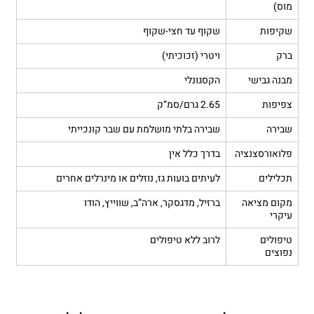
מוס)
שקיפות
שקוף עד חצי-שקוף
ברק
ויטרי (זכוכיתי)
מבנה גבישי
הקסגונלי
צפיפות
2.65 גרם/סמ”ק
שבירה
שבירה בלתי מושלמת עם שבר קונכייתי
פלואורסצנציה
בדרך כלל אין
תכלילים
לעיתים בועות גז, נוזלים או מינרלים אחרים
מקום מציאה
ברזיל, מדגסקר, ארה”ב, שווייץ, הודו
עיקרי
טיפולים
לרוב ללא טיפולים
נפוצים