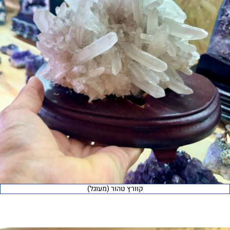
קוורץ טהור (מעוגל)