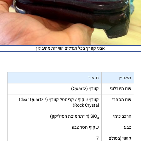
אבני קוורץ בכל הגדלים ישירות מהיבואן
מאפיין
תיאור
שם מינרלוגי
קוורץ (Quartz)
שם מסחרי
קוורץ שקוף / קריסטל קוורץ (Clear Quartz /
Rock Crystal)
הרכב כימי
SiO₂ (דו־תחמוצת הסיליקון)
צבע
שקוף חסר צבע
קושי (בסולם
7