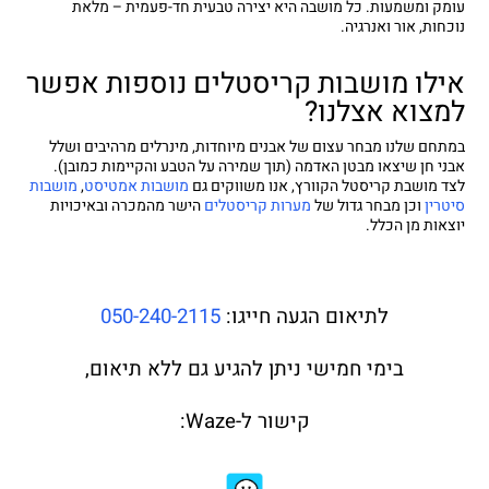
עומק ומשמעות. כל מושבה היא יצירה טבעית חד-פעמית – מלאת
נוכחות, אור ואנרגיה.
אילו מושבות קריסטלים נוספות אפשר
למצוא אצלנו?
במתחם שלנו מבחר עצום של אבנים מיוחדות, מינרלים מרהיבים ושלל
אבני חן שיצאו מבטן האדמה (תוך שמירה על הטבע והקיימות כמובן).
לצד מושבת קריסטל הקוורץ, אנו משווקים גם
מושבות אמטיסט
,
מושבות
סיטרין
וכן מבחר גדול של
מערות קריסטלים
הישר מהמכרה ובאיכויות
יוצאות מן הכלל.
לתיאום הגעה חייגו:
050-240-2115
בימי חמישי ניתן להגיע גם ללא תיאום,
קישור ל-Waze: