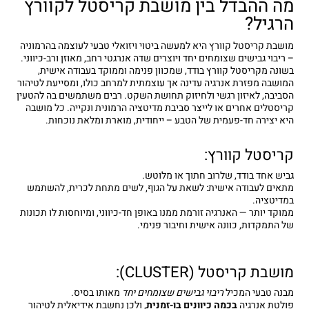
מה ההבדל בין מושבת קריסטל לקוורץ
הרגיל?
מושבת קריסטל קוורץ היא למעשה ביטוי ויזואלי טבעי לעוצמה בהרמוניה
– ריבוי גבישים שצומחים יחד ויוצרים שדה אנרגטי רחב, מאוזן ורב-כיווני.
בשונה מקריסטל קוורץ בודד, שמכוון פנימה וממוקד בעבודה אישית,
המושבה מפזרת אנרגיה עדינה אך עוצמתית למרחב כולו, ומסייעת לטיהור
הסביבה, לאיזון רגשי ולחיזוק תחושת השקט. רבים משתמשים בה להטעין
קריסטלים אחרים או לייצר סביבת מדיטציה הרמונית ונקייה. כל מושבה
היא יצירה חד-פעמית של הטבע – ייחודית, מוארת ומלאת נוכחות.
קריסטל קוורץ:
גביש אחד בודד, שלרוב חתוך או מלוטש.
מתאים לעבודה אישית: לשאת על הגוף, לשים מתחת לכרית, להשתמש
במדיטציה.
ממוקד יותר — האנרגיה זורמת ממנו באופן חד-כיווני, ומיוחסות לו תכונות
של התמקדות, כוונה אישית וחיבור פנימי.
מושבת קריסטל (CLUSTER):
מבנה טבעי המכיל
ריבוי גבישים שצומחים יחד
מאותו בסיס.
פולטת אנרגיה
בכמה כיוונים בו-זמנית
, ולכן נחשבת אידיאלית לטיהור