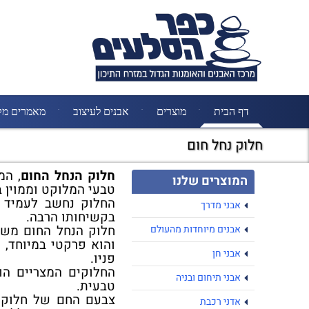
דף הבית
מוצרים
אבנים לעיצוב
מאמרים מק
חלוק נחל חום
חלוק הנחל החום
, המ
המוצרים שלנו
טבעי המלוקט וממוין ב
החלוק נחשב לעמיד ב
אבני מדרך
בקשיחותו הרבה.
חלוק הנחל החום משת
אבנים מיוחדות מהעולם
והוא פרקטי במיוחד, 
אבני חן
פניו.
החלוקים המצריים הו
אבני תיחום ובניה
טבעית.
צבעם החם של חלוקי
אדני רכבת