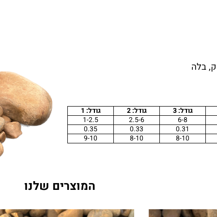
, בלה
גודל: 3
גודל: 2
גודל: 1
1-2.5
2.5-6
6-8
0.35
0.33
0.31
9-10
8-10
8-10
המוצרים שלנו