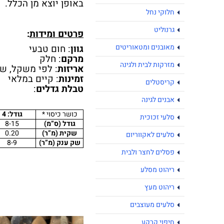
באופן יוצא מן הכלל.
חלוקי נחל
גרנוליט
פרטים ומידות
:
מאובנים ומטאוריטים
גוון
: חום טבעי
מרקם
: חלק
מזרקות לבית ולגינה
אריזות
: לפי משקל, שק
זמינות
: קיים במלאי
קריסטלים
טבלת גדלים
:
אבנים לגינה
כושר כיסוי *
גודל: 4
סלעי זכוכית
גודל (ס”מ)
8-15
שקית (מ”ר)
0.20
סלעים לאקווריום
שק ענק (מ”ר)
8-9
פסלים לחצר ולבית
ריהוט מסלע
ריהוט מעץ
סלעים מעוצבים
חיפוי קרקע