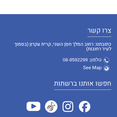
צרו קשר
כתובתנו: רחוב המלך חסן השני, קרית עקרון (בסמוך
לעיר רחובות)
טלפון: 08-8592299
See Map
חפשו אותנו ברשתות