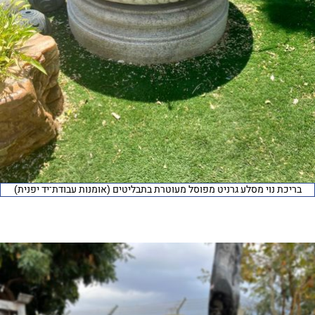
בריכת נוי מסלע גרניט מפוסל מעוטרת בתבליטים (אומנות עבודת־יד יפנית)