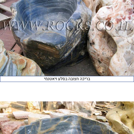
בריכה חצובה בסלע ויאטנמי