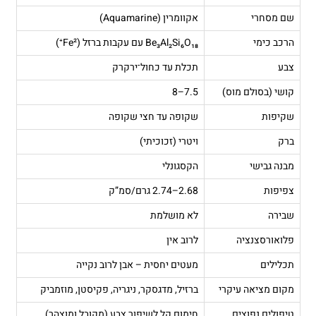
שם מסחרי
אקוומרין (Aquamarine)
הרכב כימי
Be₃Al₂Si₆O₁₈ עם עקבות ברזל (Fe²⁺)
צבע
תכלת עד כחול־ירקרק
קושי (בסולם מוס)
7.5–8
שקיפות
שקופה עד חצי שקופה
ברק
ויטרי (זכוכיתי)
מבנה גבישי
הקסגונלי
צפיפות
2.68–2.74 גרם/סמ”ק
שבירה
לא מושלמת
פלואורסצנציה
לרוב אין
תכלילים
מעטים יחסית – אבן לרוב נקייה
מקום מציאה עיקרי
ברזיל, מדגסקר, ניגריה, פקיסטן, מוזמביק
טיפולים נפוצים
חימום קל לשיפור צבע (מקובל ומוצהר)