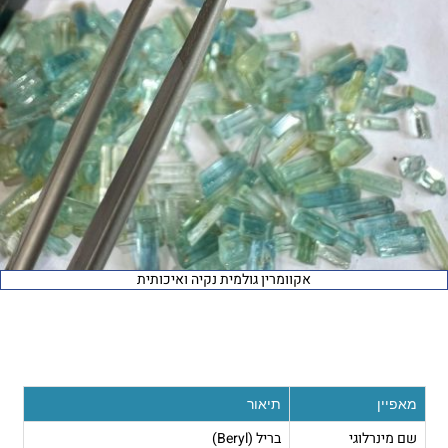
אקוומרין גולמית נקיה ואיכותית
מאפיין
תיאור
שם מינרלוגי
בריל (Beryl)