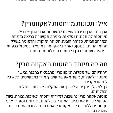
אילו תכונות מיוחסות לאקוומרין?
אבן הים. אבן נדירה השייכת למשפחת אבני החן – בריל.
מיוחסות לה תכונות נפלאות, ביניהן: תקשורת בריאה בזוגיות
ובמרחב הביתי, סליחה והבנה, הכוונה ומיקוד; והרמוניה בשלל
תחומי החיים. בנוסף, נאמר כי אקוומרין מועילה בטיפול בבעיות
רפואיות שונות: כגון דלקות גרון ובלוטות נפוחות.
מה כה מיוחד במוטות האקווה מרין?
ייחודיותם של מקלות האקוומרין מתבטאת במבנה גבישי
סימטרי להפליא, אשר מאפשר שיבוץ מידי בתכשיטים, ללא כל
ליטוש מקדים.
כך למשל, ניתן יהיה לשבץ את המקלות ישירות בעגילים
ובתליונים.
מוטות אקווה מרין נחשבות לנדירות יחסית ובאיכות גבוהה. בשל
הקושי לכרות את גבישי המינרל בשלמותם, צורפים וסוחרי אבני
חן נוהגים ללטש גבישי אקוומרין אמורפיים לצורת המוט כשם
שהוא בטבע.