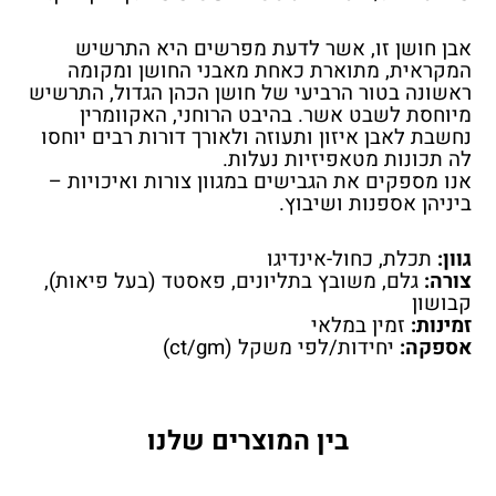
אבן חושן זו, אשר לדעת מפרשים היא התרשיש
המקראית, מתוארת כאחת מאבני החושן
ומקומה
ראשונה בטור הרביעי של חושן הכהן הגדול, התרשיש
מיוחסת לשבט אשר.
בהיבט הרוחני, האקוומרין
נחשבת לאבן איזון ותעוזה ולאורך דורות רבים יוחסו
לה תכונות מטאפיזיות נעלות.
אנו מספקים את הגבישים במגוון צורות ואיכויות –
ביניהן אספנות ושיבוץ.
גוון:
תכלת, כחול-אינדיגו
צורה:
גלם, משובץ בתליונים, פאסטד (בעל פיאות),
קבושון
זמינות:
זמין במלאי
אספקה:
יחידות/לפי משקל (ct/gm)
בין המוצרים שלנו