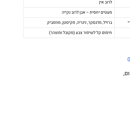
לרוב אין
מעטים יחסית – אבן לרוב נקייה
י
ברזיל, מדגסקר, ניגריה, פקיסטן, מוזמביק
חימום קל לשיפור צבע (מקובל ומוצהר)
ם,