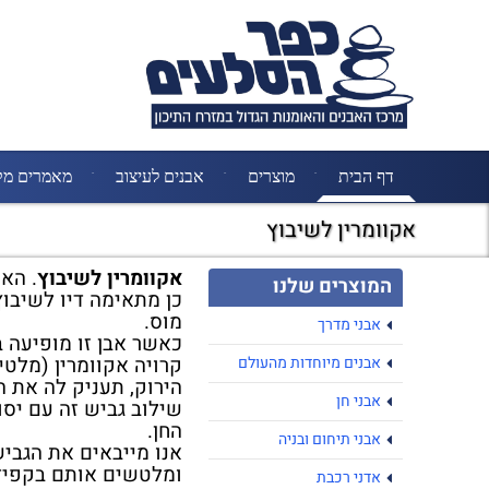
דף הבית
מוצרים
אבנים לעיצוב
מאמרים מק
אקוומרין לשיבוץ
אקוומרין לשיבוץ
. הא
המוצרים שלנו
מוס.
אבני מדרך
כאשר אבן זו מופיעה בג
קרויה אקוומרין (מלטינ
אבנים מיוחדות מהעולם
הירוק, תעניק לה את 
אבני חן
שילוב גביש זה עם יסו
החן.
אבני תיחום ובניה
אנו מייבאים את הגביש
ומלטשים אותם בקפידה
אדני רכבת