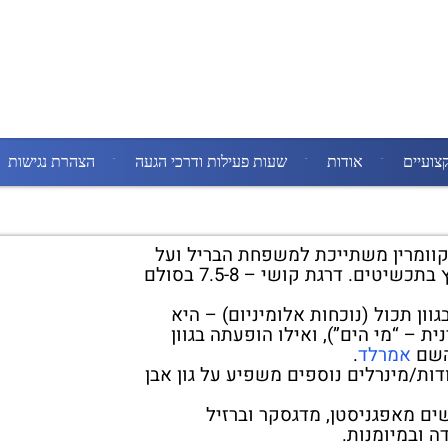
צועיים
אודות
שעות פעילות ודרכי הגעה
הצהרת נגישות
קוומרין משתייכת למשפחת הבריל ועל
כן מתאימה דיו לשיבוץ בתכשיטים. דרגת קושי – 7.5-8 בסולם
וון תכול (נוכחות אלומיניום) – היא
ית – “מי הים”), ואילו הופעתה בגוון
השם
אמרלד
.
דות/מינרלים נוספים משפיע על גון אבן
ים מאפגניסטן, מדגסקר וברזיל
 ובמיומנות.