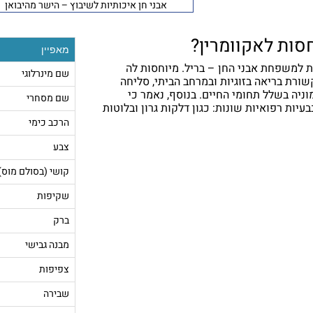
אבני חן איכותיות לשיבוץ – הישר מהיבואן
חסות לאקוומרין?
מאפיין
ת למשפחת אבני החן – בריל. מיוחסות לה
שם מינרלוגי
קשורת בריאה בזוגיות ובמרחב הביתי, סליחה
מוניה בשלל תחומי החיים. בנוסף, נאמר כי
שם מסחרי
עיות רפואיות שונות: כגון דלקות גרון ובלוטות
הרכב כימי
צבע
קושי (בסולם מוס)
שקיפות
ברק
מבנה גבישי
צפיפות
שבירה