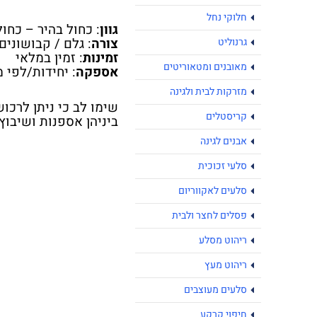
חלוקי נחל
גוון
: כחול בהיר – כחו
צורה
: גלם / קבושונים
גרנוליט
זמינות
: זמין במלאי
מאובנים ומטאוריטים
אספקה
: יחידות/לפי מש
מזרקות לבית ולגינה
שימו לב כי ניתן לרכוש
קריסטלים
ביניהן אספנות ושיבוץ.
אבנים לגינה
סלעי זכוכית
סלעים לאקווריום
פסלים לחצר ולבית
ריהוט מסלע
ריהוט מעץ
סלעים מעוצבים
חיפוי קרקע