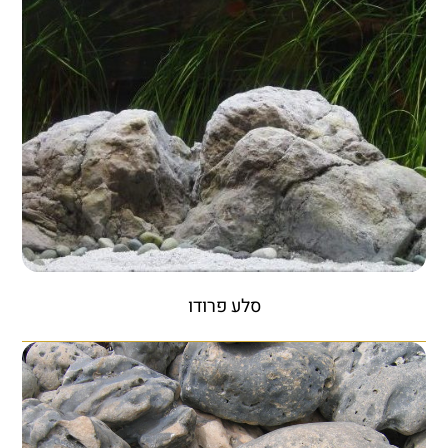
סלע פרודו