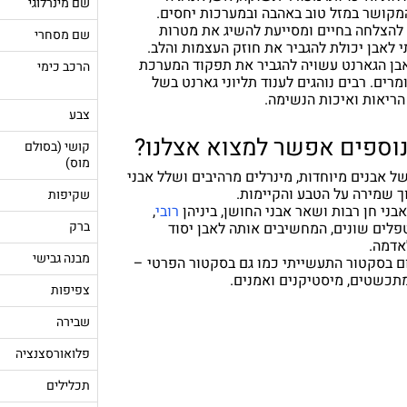
שם מינרלוגי
המקושר במזל טוב באהבה ובמערכות יחסים.
להצלחה בחיים ומסייעת להשיג את מטרות
שם מסחרי
 לאבן יכולת להגביר את חוזק העצמות והלב.
בן הגארנט עשויה להגביר את תפקוד המערכת
הרכב כימי
מרים. רבים נוהגים לענוד תליוני גארנט בשל
ריאות ואיכות הנשימה.
צבע
נוספים אפשר למצוא אצלנו?
קושי (בסולם
מוס)
 אבנים מיוחדות, מינרלים מרהיבים ושלל אבני
ך שמירה על הטבע והקיימות.
שקיפות
אבני חן רבות ושאר אבני החושן, ביניהן
רובי
,
ברק
פלים שונים, המחשיבים אותה לאבן יסוד
אדמה.
מבנה גבישי
ם בסקטור התעשייתי כמו גם בסקטור הפרטי –
מתכשטים, מיסטיקנים ואמנים.
צפיפות
שבירה
פלואורסצנציה
תכלילים