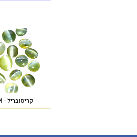
קריסובריל - Chrysoberyl