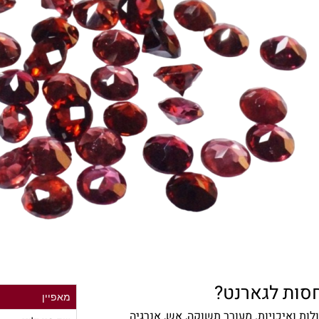
חסות לגארנט?
מאפיין
לות ואיכויות. מעורר תשוקה, אש, אנרגיה