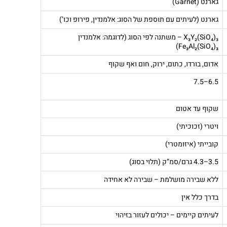
גארנט (Garnet)
גארנט (לעיתים עם תוספת של הסוג: אלמנדין, פירופ וכו’)
X₃Y₂(SiO₄)₃ – משתנה לפי הסוג (לדוגמה: אלמנדין
Fe₃Al₂(SiO₄)₃)
אדום, בורדו, כתום, ירוק, חום ואף שקוף
6.5–7.5
שקוף עד אטום
ויטרי (זכוכיתי)
קובייתי (איזומטרי)
3.5–4.3 גרם/סמ”ק (תלוי בסוג)
ללא שבירה מושלמת – שבירה לא אחידה
בדרך כלל אין
לעיתים קיימים – יכולים לעזור בזיהוי