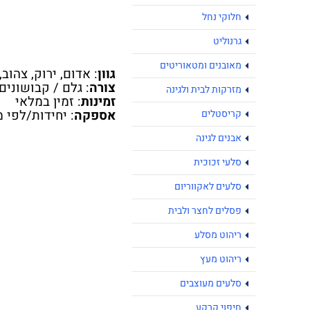
חלוקי נחל
גרנוליט
מאובנים ומטאוריטים
גוון
: אדום, ירוק, צהוב,
צורה
: גלם / קבושונים
מזרקות לבית ולגינה
זמינות
: זמין במלאי
אספקה
: יחידות/לפי מש
קריסטלים
אבנים לגינה
סלעי זכוכית
סלעים לאקווריום
פסלים לחצר ולבית
ריהוט מסלע
ריהוט מעץ
סלעים מעוצבים
חיפוי קרקע