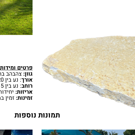
פרטים ומידות:
גוון:
צהבהב בה
אורך
: נע בין 20 ס”מ ל-1.2 מטר
רוחב
: נע בין 15 ס”מ ל-80 ס”מ
אריזות:
יחידות
זמינות:
זמין ב
תמונות נוספות