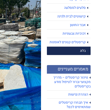
סלעים למסלעה
קישוטים לבית ולגינה
אבני החושן
זכוכיות צבעוניות
קריסטלים קטנים לאומנות
בלוג
מאמרים מעניינים
טיהור קריסטלים – מדריך
מקצועי וברור לטיפול מודע
בקריסטלים
הצהרת נגישות
איך תבחרו קריסטלים
שמתאימים לכם?