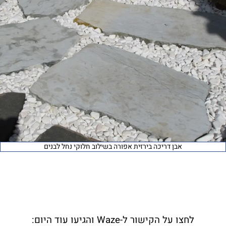
אבן דריכה בירזית אפורה בשילוב חלוקי נחל לבנים
לחצו על הקישור ל-Waze והגיעו עוד היום: