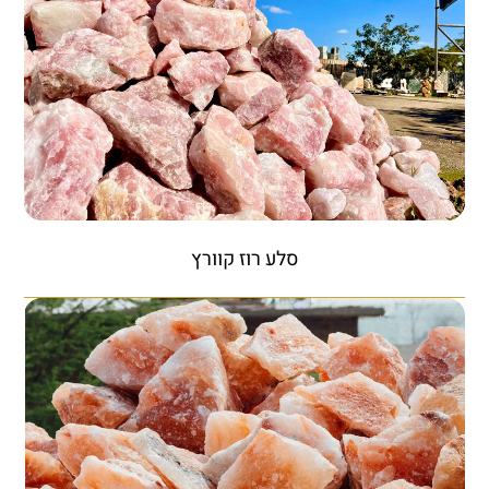
סלע רוז קוורץ