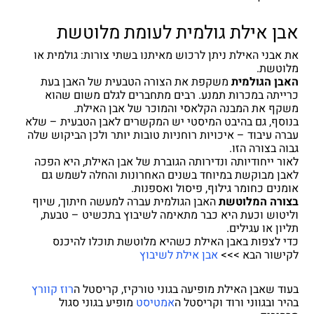
אבן אילת גולמית לעומת מלוטשת
את אבני האילת ניתן לרכוש מאיתנו בשתי צורות: גולמית או
מלוטשת.
האבן הגולמית
משקפת את הצורה הטבעית של האבן בעת
כרייתה במכרות תמנע. רבים מתחברים לגלם משום שהוא
משקף את המבנה הקלאסי והמוכר של אבן האילת.
בנוסף, גם בהיבט המיסטי יש המקשרים לאבן הטבעית – שלא
עברה עיבוד – איכויות רוחניות טובות יותר ולכן הביקוש שלה
גבוה בצורה הזו.
לאור ייחודיותה ונדירותה הגוברת של אבן האילת, היא הפכה
לאבן מבוקשת במיוחד בשנים האחרונות והחלה לשמש גם
אומנים כחומר גילוף, פיסול ואספנות.
בצורה המלוטשת
האבן הגולמית עברה למעשה חיתוך, שיוף
וליטוש וכעת היא כבר מתאימה לשיבוץ בתכשיט – טבעת,
תליון או עגילים.
כדי לצפות באבן האילת כשהיא מלוטשת תוכלו להיכנס
לקישור הבא >>>
אבן אילת לשיבוץ
בעוד שאבן האילת מופיעה בגוני טורקיז, קריסטל ה
רוז קוורץ
בהיר ובגווני ורוד וקריסטל ה
אמטיסט
מופיע בגוני סגול