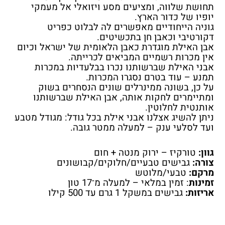
תחושת שלווה, ומציעים מסע ויזואלי אל מעמקי
יופיו של כדור הארץ.
גוניה הייחודיים מאפשרים לה לבלוט כפריט
דקורטיבי וכאבן חן בתכשיטים.
אבן האילת מוגדרת כאבן הלאומית של ישראל וכיום
אין מכרות רשמיים המביאים לכרייתה.
אבני האילת שברשותנו נכרו בבלעדיות במכרות
תמנע – עוד בטרם נסגרו המכרות.
על כן, בשונה ממינרלים שונים הנסחרים בשוק
ומתיימרים לחקות אותה, אבן האילת שברשותנו
אותנטית לחלוטין.
ניתן להשיג אצלנו אבני אילת בכל גודל: מגודל מטבע
ועד לסלעי ענק – למעלה ממטר גובה.
גוון:
טורקיז – ירוק מנטה + חום
צורה:
גבישים טבעיים/חלוקים/קבושונים
מרקם:
טבעי/מלוטש
זמינות
: זמין במלאי – למעלה מ־17 טון
אריזות:
גבישים במשקל 1 גרם עד 500 קילו